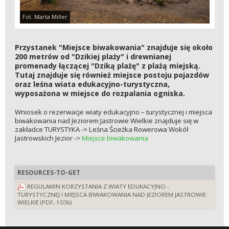
Fot. Marta Miller
Przystanek "Miejsce biwakowania" znajduje się około
200 metrów od "Dzikiej plaży" i drewnianej
promenady łączącej "Dziką plażę" z plażą miejską.
Tutaj znajduje się również miejsce postoju pojazdów
oraz leśna wiata edukacyjno-turystyczna,
wyposażona w miejsce do rozpalania ogniska.
Wniosek o rezerwacje wiaty edukacyjno – turystycznej i miejsca
biwakowania nad Jeziorem Jastrowie Wielkie znajduje się w
zakładce TURYSTYKA -> Leśna Ścieżka Rowerowa Wokół
Jastrowskich Jezior ->
Miejsce biwakowania
RESOURCES-TO-GET
REGULAMIN KORZYSTANIA Z WIATY EDUKACYJNO -
TURYSTYCZNEJ I MIEJSCA BIWAKOWANIA NAD JEZIOREM JASTROWIE
WIELKIE (PDF, 103k)