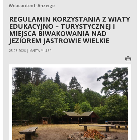
Webcontent-Anzeige
Webcontent-Anzeige
REGULAMIN KORZYSTANIA Z WIATY
EDUKACYJNO – TURYSTYCZNEJ I
MIEJSCA BIWAKOWANIA NAD
JEZIOREM JASTROWIE WIELKIE
25.03.2026 | MARTA MILLER