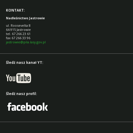
KONTAKT:
Nadleśnictwo Jastrowie
ul. Roosevelta 8
64-915 Jastrowie
tel. 67 266 23 61
fax 67 266 33 96
jastrowie@pila.lasy.gov.pl
Śledź nasz kanał YT:
Śledź nasz profil: