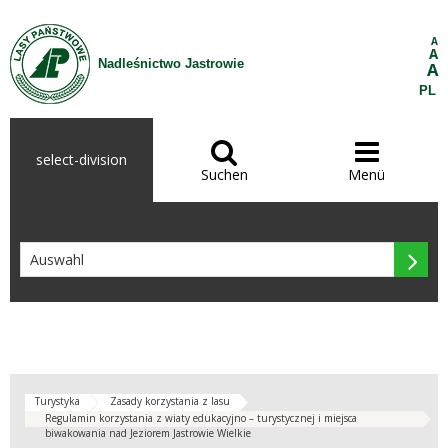
Zum Inhalt wechseln
A
A
Nadleśnictwo Jastrowie
A
PL


select-division
Suchen
Menü

Turystyka
Zasady korzystania z lasu
Regulamin korzystania z wiaty edukacyjno – turystycznej i miejsca
biwakowania nad Jeziorem Jastrowie Wielkie